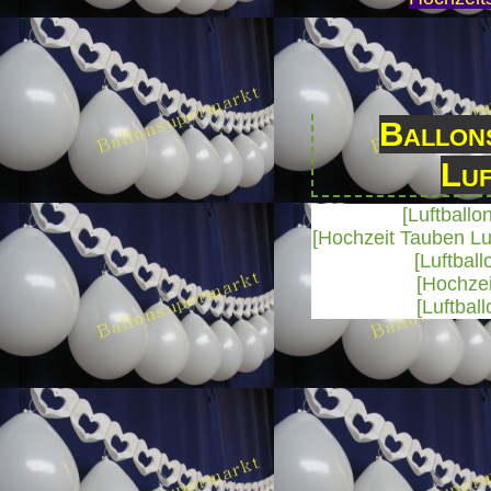
Ballons
Luf
[
Luftballo
[
Hochzeit Tauben Lu
[
Luftbal
[
Hochzei
[
Luftbal