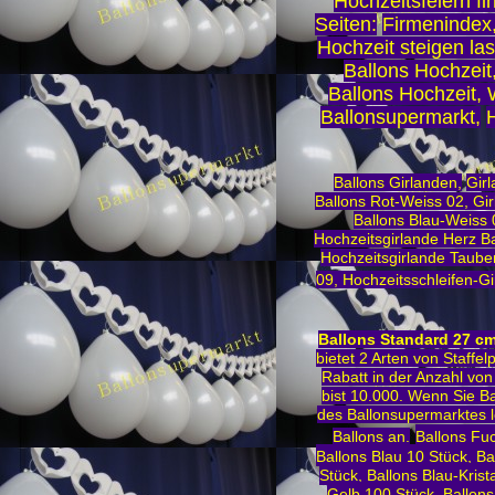
Hochzeitsfeiern fi
Seiten:
Firmenindex
Hochzeit steigen la
Ballons Hochzeit,
Ballons Hochzeit,
Ballonsupermarkt
,
H
Ballons Girlanden
,
Girl
Ballons Rot-Weiss 02
,
Gir
Ballons Blau-Weiss 
Hochzeitsgirlande Herz B
Hochzeitsgirlande Taube
09
,
Hochzeitsschleifen-Gi
Ballons Standard 27 c
bietet 2 Arten von Staffe
Rabatt in der Anzahl von
bist 10.000. Wenn Sie B
des Ballonsupermarktes le
Ballons an.
Ballons Fu
Ballons Blau 10 Stück
,
Ba
Stück
,
Ballons Blau-Krist
Gelb 100 Stück
,
Ballons