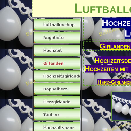
Luftball
Hochze
L
Girlanden
Hochzeitsde
Hochzeiten mit
Herz-Girlande