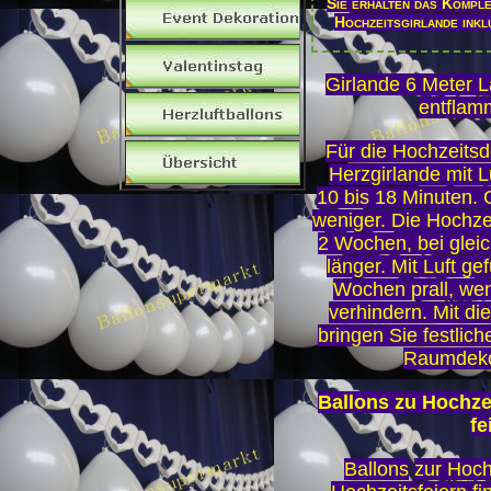
Sie erhalten das Komple
Hochzeitsgirlande inkl
Girlande 6 Meter 
entflam
Für die Hochzeitsde
Herzgirlande mit L
10 bis 18 Minuten.
weniger. Die Hochzei
2 Wochen, bei glei
länger. Mit Luft gef
Wochen prall, wen
verhindern. Mit di
bringen Sie festlic
Raumdekor
Ballons zu Hochze
fe
Ballons
zur Hoch