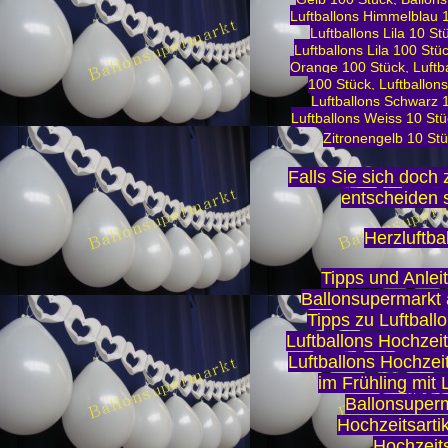
Luftballons Himmelblau 
Luftballons Lila 10 S
Luftballons Lila 100 Stü
Orange 100 Stück
,
Luftb
100 Stück
,
Luftballon
Luftballons Schwarz 
Luftballons Weiss 10 Stü
Zitronengelb 10 St
Falls Sie sich doch 
entscheiden s
Herzluftba
Tipps und Anleit
Ballonsupermarkt 
Tipps zu Luftball
Luftballons Hochzei
Luftballons Hochzei
im Frühling mit 
Ballonsuper
Hochzeitsartik
Hochzeit